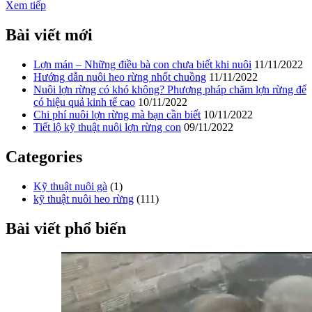
Xem tiếp
Bài viết mới
Lợn mán – Những điều bà con chưa biết khi nuôi
11/11/2022
Hướng dẫn nuôi heo rừng nhốt chuồng
11/11/2022
Nuôi lợn rừng có khó không? Phương pháp chăm lợn rừng để
có hiệu quả kinh tế cao
10/11/2022
Chi phí nuôi lợn rừng mà bạn cần biết
10/11/2022
Tiết lộ kỹ thuật nuôi lợn rừng con
09/11/2022
Categories
Kỹ thuật nuôi gà
(1)
kỹ thuật nuôi heo rừng
(111)
Bài viết phổ biến