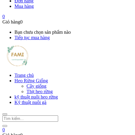
Đơn hàng
Mua hàng
0
Giỏ hàng
0
Bạn chưa chọn sản phẩm nào
Tiếp tục mua hàng
Trang chủ
Heo Rừng Giống
Cây giống
Thịt heo rừng
kỹ thuật nuôi heo rừng
Kỹ thuật nuôi gà
0