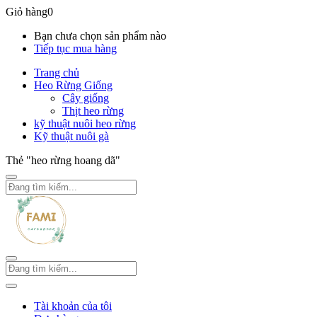
Giỏ hàng
0
Bạn chưa chọn sản phẩm nào
Tiếp tục mua hàng
Trang chủ
Heo Rừng Giống
Cây giống
Thịt heo rừng
kỹ thuật nuôi heo rừng
Kỹ thuật nuôi gà
Thẻ "heo rừng hoang dã"
Tài khoản của tôi