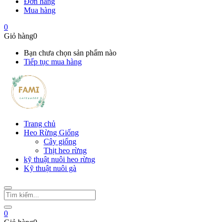
Đơn hàng
Mua hàng
0
Giỏ hàng
0
Bạn chưa chọn sản phẩm nào
Tiếp tục mua hàng
Trang chủ
Heo Rừng Giống
Cây giống
Thịt heo rừng
kỹ thuật nuôi heo rừng
Kỹ thuật nuôi gà
0