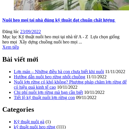
Nuôi heo mọi tại nhà đúng kỹ thuật đạt chuẩn chất lượng
Đăng lúc
23/09/2022
Mục lục Kỹ thuật nuôi heo mọi tại nhà từ A - Z Lựa chọn giống
heo mọi Xây dựng chuồng nuôi heo mọi ...
Xem tiếp
Bài viết mới
Lợn mán – Những điều bà con chưa biết khi nuôi
11/11/2022
Hướng dẫn nuôi heo rừng nhốt chuồng
11/11/2022
Nuôi lợn rừng có khó không? Phương pháp chăm lợn rừng để
có hiệu quả kinh tế cao
10/11/2022
Chi phí nuôi lợn rừng mà bạn cần biết
10/11/2022
Tiết lộ kỹ thuật nuôi lợn rừng con
09/11/2022
Categories
Kỹ thuật nuôi gà
(1)
kỹ thuật nuôi heo rừng
(111)