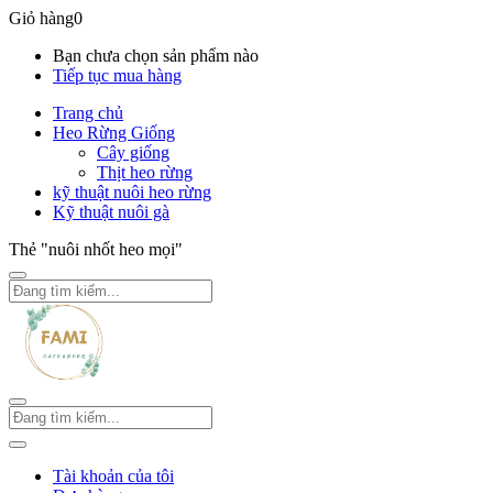
Giỏ hàng
0
Bạn chưa chọn sản phẩm nào
Tiếp tục mua hàng
Trang chủ
Heo Rừng Giống
Cây giống
Thịt heo rừng
kỹ thuật nuôi heo rừng
Kỹ thuật nuôi gà
Thẻ "nuôi nhốt heo mọi"
Tài khoản của tôi