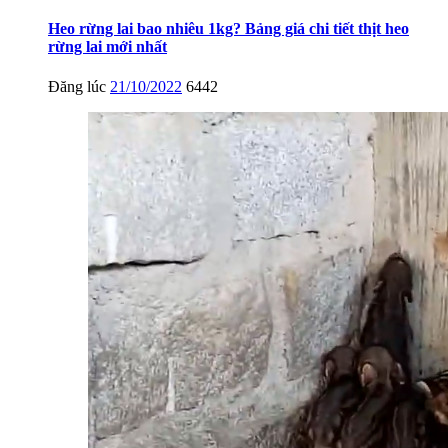
Heo rừng lai bao nhiêu 1kg? Bảng giá chi tiết thịt heo
rừng lai mới nhất
Đăng lúc
21/10/2022
6442