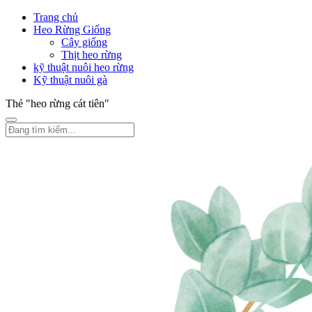
Trang chủ
Heo Rừng Giống
Cây giống
Thịt heo rừng
kỹ thuật nuôi heo rừng
Kỹ thuật nuôi gà
Thẻ "heo rừng cát tiên"