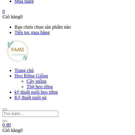
Mua hàng
0
Giỏ hàng
0
Bạn chưa chọn sản phẩm nào
Tiếp tục mua hàng
Trang chủ
Heo Rừng Giống
Cây giống
Thịt heo rừng
kỹ thuật nuôi heo rừng
Kỹ thuật nuôi gà
0
₫
0
Giỏ hàng
0