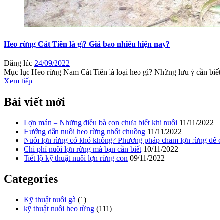
Heo rừng Cát Tiên là gì? Giá bao nhiêu hiện nay?
Đăng lúc
24/09/2022
Mục lục Heo rừng Nam Cát Tiên là loại heo gì? Những lưu ý cần biết
Xem tiếp
Bài viết mới
Lợn mán – Những điều bà con chưa biết khi nuôi
11/11/2022
Hướng dẫn nuôi heo rừng nhốt chuồng
11/11/2022
Nuôi lợn rừng có khó không? Phương pháp chăm lợn rừng để có
Chi phí nuôi lợn rừng mà bạn cần biết
10/11/2022
Tiết lộ kỹ thuật nuôi lợn rừng con
09/11/2022
Categories
Kỹ thuật nuôi gà
(1)
kỹ thuật nuôi heo rừng
(111)