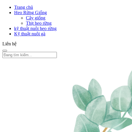
Trang chủ
Heo Rừng Giống
Cây giống
Thịt heo rừng
kỹ thuật nuôi heo rừng
Kỹ thuật nuôi gà
Liên hệ