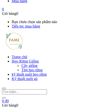
Mua hàng
0
Giỏ hàng
0
Bạn chưa chọn sản phẩm nào
Tiếp tục mua hàng
Trang chủ
Heo Rừng Giống
Cây giống
Thịt heo rừng
kỹ thuật nuôi heo rừng
Kỹ thuật nuôi gà
0
₫
0
Giỏ hàng
0