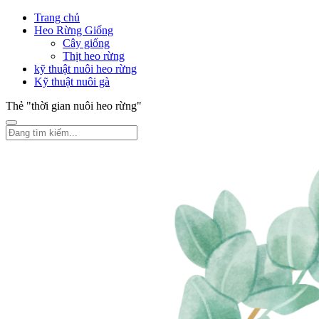
Trang chủ
Heo Rừng Giống
Cây giống
Thịt heo rừng
kỹ thuật nuôi heo rừng
Kỹ thuật nuôi gà
Thẻ "thời gian nuôi heo rừng"