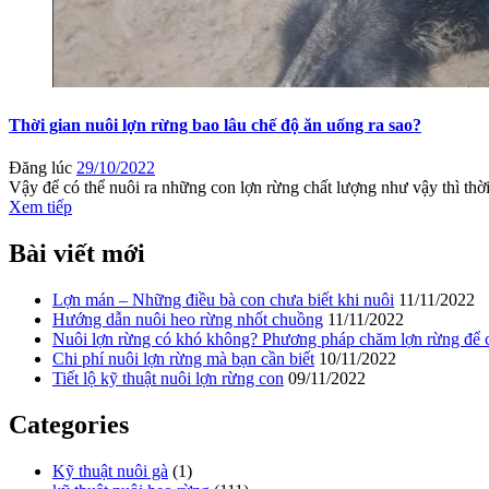
Thời gian nuôi lợn rừng bao lâu chế độ ăn uống ra sao?
Đăng lúc
29/10/2022
Vậy để có thể nuôi ra những con lợn rừng chất lượng như vậy thì thời 
Xem tiếp
Bài viết mới
Lợn mán – Những điều bà con chưa biết khi nuôi
11/11/2022
Hướng dẫn nuôi heo rừng nhốt chuồng
11/11/2022
Nuôi lợn rừng có khó không? Phương pháp chăm lợn rừng để có
Chi phí nuôi lợn rừng mà bạn cần biết
10/11/2022
Tiết lộ kỹ thuật nuôi lợn rừng con
09/11/2022
Categories
Kỹ thuật nuôi gà
(1)