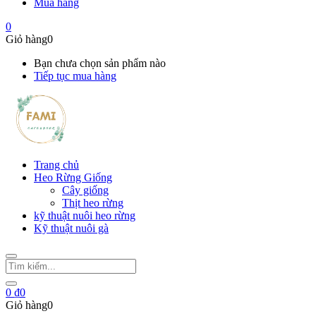
Mua hàng
0
Giỏ hàng
0
Bạn chưa chọn sản phẩm nào
Tiếp tục mua hàng
Trang chủ
Heo Rừng Giống
Cây giống
Thịt heo rừng
kỹ thuật nuôi heo rừng
Kỹ thuật nuôi gà
0
₫
0
Giỏ hàng
0