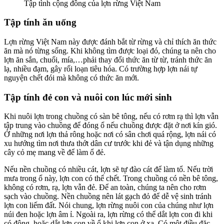
Tập tình cộng đồng của lợn rừng Việt Nam
Tập tính ăn uống
Lợn rừng Việt Nam này được đánh bắt từ rừng và chỉ thích ăn thức
ăn mà nó từng sống. Khi không tìm được loại đó, chúng ta nên cho
lợn ăn sắn, chuối, mía,…phải thay đổi thức ăn từ từ, tránh thức ăn
lạ, nhiều đạm, gây rối loạn tiêu hóa. Có trường hợp lợn nái tự
nguyện chết đói mà không có thức ăn mới.
Tập tính đẻ con và nuôi con lúc mới sinh
Khi nuôi lợn trong chuồng có sàn bê tông, nếu có rơm rạ thì lợn vẫn
tập trung vào chuồng để đóng ổ nếu chuồng được đặt ở nơi kín gió.
Ở những nơi lợn thả rông hoặc nơi có sân chơi quá rộng, lợn nái có
xu hướng tìm nơi thưa thớt dân cư trước khi đẻ và tận dụng những
cây cỏ mẹ mang về để làm ổ đẻ.
Nếu nền chuồng có nhiều cát, lợn sẽ tự đào cát để làm tổ. Nếu trời
mưa trong ổ này, lợn con có thể chết. Trong chuồng có nền bê tông,
không có rơm, rạ, lợn vẫn đẻ. Để an toàn, chúng ta nên cho rơm
sạch vào chuồng. Nền chuồng nên lát gạch đỏ để dễ vệ sinh tránh
lợn con liếm đất. Nói chung, lợn rừng nuôi con của chúng như lợn
núi đen hoặc lợn âm ỉ. Ngoài ra, lợn rừng có thể dắt lợn con đi khi
có động, hoặc dắt lợn con về ổ khi lợn con ở xa. Có một điều đặc