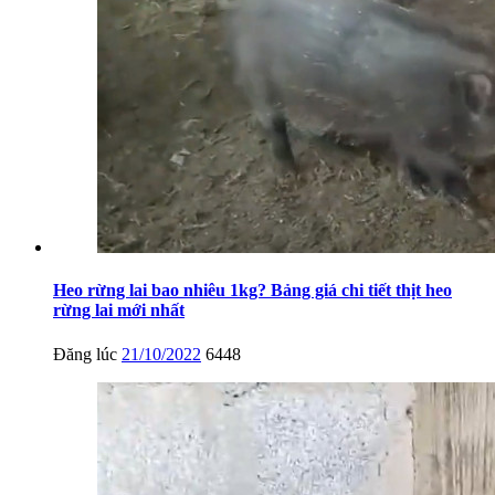
Heo rừng lai bao nhiêu 1kg? Bảng giá chi tiết thịt heo
rừng lai mới nhất
Đăng lúc
21/10/2022
6448