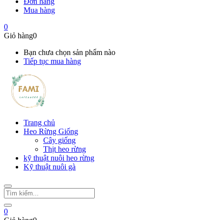
Đơn hàng
Mua hàng
0
Giỏ hàng
0
Bạn chưa chọn sản phẩm nào
Tiếp tục mua hàng
Trang chủ
Heo Rừng Giống
Cây giống
Thịt heo rừng
kỹ thuật nuôi heo rừng
Kỹ thuật nuôi gà
0