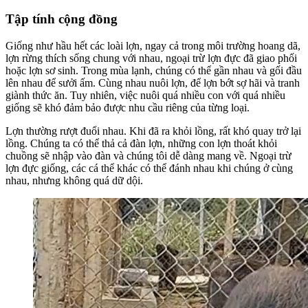
Tập tính cộng đồng
Giống như hầu hết các loài lợn, ngay cả trong môi trường hoang dã,
lợn rừng thích sống chung với nhau, ngoại trừ lợn đực đã giao phối
hoặc lợn sơ sinh. Trong mùa lạnh, chúng có thể gần nhau và gối đầu
lên nhau để sưởi ấm. Cùng nhau nuôi lợn, để lợn bớt sợ hãi và tranh
giành thức ăn. Tuy nhiên, việc nuôi quá nhiều con với quá nhiều
giống sẽ khó đảm bảo được nhu cầu riêng của từng loại.
Lợn thường rượt đuổi nhau. Khi đã ra khỏi lồng, rất khó quay trở lại
lồng. Chúng ta có thể thả cả đàn lợn, những con lợn thoát khỏi
chuồng sẽ nhập vào đàn và chúng tôi dễ dàng mang về. Ngoại trừ
lợn đực giống, các cá thể khác có thể đánh nhau khi chúng ở cùng
nhau, nhưng không quá dữ dội.