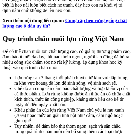
biệt là heo nái luôn biết cách né tránh, đẩy heo con ra khỏi vị trí
định nằm chứ không đè lên heo con.
Xem thêm nội dung liên quan:
Cung cấp heo rừng giống chất
lượng cao ở đâu uy tín?
Quy trình chăn nuôi lợn rừng Việt Nam
Để có thể chăn nuôi lợn chất lượng cao, có giá trị thương phẩm cao,
đảm bảo ít mỡ, da dày, thịt nạc thơm ngon, người lao động đã bỏ ra
nhiều công sức chăm sóc nó rất kỹ lưỡng, áp dụng khoa học kỹ
thuật vào quá trình chăn nuôi.
Lợn rừng sau 3 tháng tuổi phải chuyển từ khu vực tập trung
ra khu vực hoang dã lớn để sinh sống, vệ sinh sạch sẽ.
Chế độ ăn cũng cần đảm bảo chất lượng và hợp khẩu vị của
cả thực phẩm. Lợn rừng không được ăn thức ăn có chứa chất
kích thích, thức ăn công nghiệp, kháng sinh liều cao kể từ
ngày đẻ đến ngày xuất bán.
Khẩu phần ăn của lợn rừng Việt Nam chủ yếu là rau xanh
(70%) hoặc thức ăn giàu tinh bột như cám, cám ngô hoặc
giun quế.
Tuy nhiên, để đảm bảo thịt thơm ngon, sạch và săn chắc,
trong quá trình chăn nuôi nên bổ sung thêm các loại dược