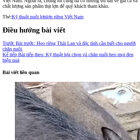
Việt Nam. Ngoài ra, chúng tôi cũng đã có những ưu đãi về giá cả và
chất lượng sản phẩm thịt lợn để quý khách tham khảo.
Thẻ:
Kỹ thuật nuôi lợn
lợn rừng Việt Nam
Điều hướng bài viết
Trước
Bài trước:
Heo rừng Thái Lan và đặc tính cần biết cho người
chăn nuôi
Kế tiếp
Bài tiếp theo:
Kỹ thuật lựa chọn và chăn nuôi heo mọi đen
hiệu quả
Bài viết liên quan