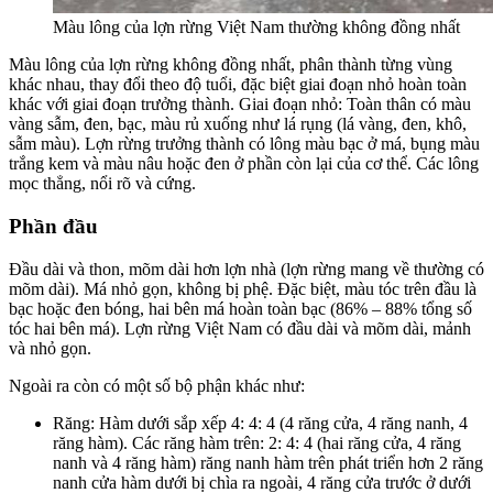
Màu lông của lợn rừng Việt Nam thường không đồng nhất
Màu lông của lợn rừng không đồng nhất, phân thành từng vùng
khác nhau, thay đổi theo độ tuổi, đặc biệt giai đoạn nhỏ hoàn toàn
khác với giai đoạn trưởng thành. Giai đoạn nhỏ: Toàn thân có màu
vàng sẫm, đen, bạc, màu rủ xuống như lá rụng (lá vàng, đen, khô,
sẫm màu). Lợn rừng trưởng thành có lông màu bạc ở má, bụng màu
trắng kem và màu nâu hoặc đen ở phần còn lại của cơ thể. Các lông
mọc thẳng, nổi rõ và cứng.
Phần đầu
Đầu dài và thon, mõm dài hơn lợn nhà (lợn rừng mang về thường có
mõm dài). Má nhỏ gọn, không bị phệ. Đặc biệt, màu tóc trên đầu là
bạc hoặc đen bóng, hai bên má hoàn toàn bạc (86% – 88% tổng số
tóc hai bên má). Lợn rừng Việt Nam có đầu dài và mõm dài, mảnh
và nhỏ gọn.
Ngoài ra còn có một số bộ phận khác như:
Răng: Hàm dưới sắp xếp 4: 4: 4 (4 răng cửa, 4 răng nanh, 4
răng hàm). Các răng hàm trên: 2: 4: 4 (hai răng cửa, 4 răng
nanh và 4 răng hàm) răng nanh hàm trên phát triển hơn 2 răng
nanh cửa hàm dưới bị chìa ra ngoài, 4 răng cửa trước ở dưới