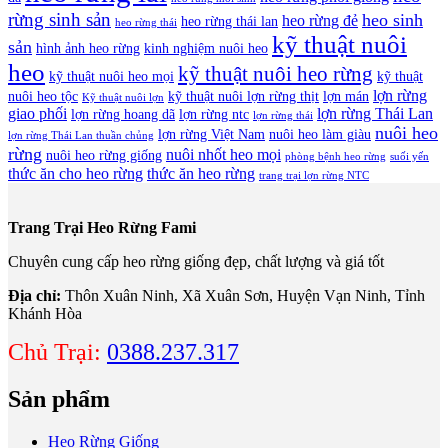
rừng sinh sản
heo sinh
heo rừng đẻ
heo rừng thái lan
heo rừng thái
kỹ thuật nuôi
sản
hình ảnh heo rừng
kinh nghiệm nuôi heo
heo
kỹ thuật nuôi heo rừng
kỹ thuật nuôi heo mọi
kỹ thuật
lợn rừng
nuôi heo tộc
kỹ thuật nuôi lợn rừng thịt
lợn mán
Kỹ thuật nuôi lợn
giao phối
lợn rừng Thái Lan
lợn rừng hoang dã
lợn rừng ntc
lợn rừng thái
nuôi heo
lợn rừng Việt Nam
nuôi heo làm giàu
lợn rừng Thái Lan thuần chủng
rừng
nuôi nhốt heo mọi
nuôi heo rừng giống
phòng bệnh heo rừng
suối yến
thức ăn cho heo rừng
thức ăn heo rừng
trang trại lợn rừng NTC
Trang Trại Heo Rừng Fami
Chuyên cung cấp heo rừng giống đẹp, chất lượng và giá tốt
Địa chỉ:
Thôn Xuân Ninh, Xã Xuân Sơn, Huyện Vạn Ninh, Tỉnh
Khánh Hòa
Chủ Trại:
0388.237.317
Sản phẩm
Heo Rừng Giống