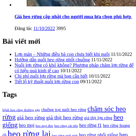
Giá heo rừng cập nhật cho người mua lựa chọn phù hợp
Đăng lúc
11/10/2022
3995
Bài viết mới
Lợn mán – Những điều bà con chưa biết khi nuôi
11/11/2022
Hướng dẫn nuôi heo rừng nhốt chuồng
11/11/2022
Nuôi lợn rừng có khó không? Phương pháp chăm lợn rừng để
có hiệu quả kinh tế cao
10/11/2022
Chi phí nuôi lợn rừng mà bạn cần biết
10/11/2022
Tiết lộ kỹ thuật nuôi lợn rừng con
09/11/2022
Tags
chăm sóc heo
chuồng trại nuôi heo rừng
bệnh heo rừng thường gặp
rừng
heo
giá heo rừng
giá thịt heo rừng
giá thịt lợn rừng
giống
heo mọi
heo rừng f1
heo rừng hoang
heo mọi đen
heo rừng cát tiên
heo rừng lai
heo
heo rừng phối giống
dã
heo rừng mới sinh