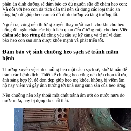
phần ăn dinh dưỡng sẽ đảm bảo có đủ nguồn sữa để chăm heo con;
Và đối với heo con đã tách đàn thì nên sử dụng các loại thức ăn
tổng hợp để giúp heo con có đủ dinh dưỡng và tăng trưởng tốt.
Ngoài ra, cũng nên thường xuyên thay nước sạch cho khi cho heo
uống để ngăn chặn các bệnh liên quan đến đường ruột cho heo.Việc
chăm sóc heo rừng đẻ
cũng yêu cầu sự kỹ càng và tỉ mỉ vì đảm
bảo heo con sau sinh được khỏe mạnh và phát triển tốt.
Đảm bảo vệ sinh chuồng heo sạch sẽ tránh mầm
bệnh
Thường xuyên vệ sinh chuồng heo một cách sạch sẽ, khử khuẩn để
tránh các bệnh dịch. Thiết kế chuồng heo cũng nên lựa chọn tối ưu,
ánh sáng hợp lý, dễ dọn dẹp giúp heo mẹ khỏe, không bị viêm âm
hộ hay viêm vú gây ảnh hưởng tới khả năng sinh sản của heo rừng.
Nền chuồng nên xây thoải một chút tránh ẩm ướt do nước mưa do
nước mưa, hay bị đọng do chất thải.