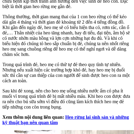
chữa bệnh kịp thời tránh ảnh hưởng đến việc sinh đẻ heo con. Đặc
biệt là thời gian heo rừng mẹ gần đẻ.
Thông thường, thời gian mang thai của 1 con heo rừng có thể kéo
dài gần 4 tháng và thời gian đẻ khoảng từ 2 đến 4 tiếng đồng đồ.
Khi gần đến ngày đẻ, heo mẹ sẽ có biểu hiện tha cỏ, rơm rác, cắn ổ
đẻ,… Thân nhiệt của heo tăng nhanh, hay đi tiểu, đại tiện, âm hộ sẽ
có nước nhờn màu hồng và lợn cợn những hạt đu đủ. Và khi có
biểu hiện đó chúng tỏ heo sắp chuẩn bị đẻ, chúng ta nên nhốt riêng
heo mẹ sang chuồng riêng để heo mẹ có thể nghỉ ngơi và dễ dàng
chăm sóc hơn.
Trong quá trình đẻ, heo mẹ có thử tự đẻ theo quy tình tự nhiên.
Nhưng nếu xuất hiện các trường hợp khó đẻ, hay heo mẹ bị đuối
sức thì cần sự can thiệp của con người để sinh được heo con ra một
cách an toàn.
Sau khi đẻ xong, nên cho heo mẹ uống nhiều nước ấm có pha ít
muối vì trong quá trình đẻ bị mất nhiều máu. Khi heo con được đưa
ra nên cho bú sữa sớm vì điều đó cũng làm kích thích heo mẹ đẻ
tiếp những con còn trong bụng.
Xem thêm nội dung liên quan:
Heo rừng lai sinh sản và những
kỹ thuật bạn nên quan tâm