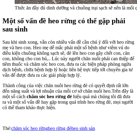
Thức ăn đầy đủ dinh dưỡng và chuồng trại sạch sẽ nên là mối
Một số vấn đề heo rừng có thể gặp phải
sau sinh
Sau khi sinh xong, vẫn còn nhiều vấn đề cần chú ý đối với heo rừng
mẹ và heo con. Heo mẹ dễ mắc phải một số bệnh như viêm vú do
điều kiện chuồng không sạch sẽ, đè lên heo con gây chết con, căn
con, không cho con bú,.. Lúc này người chăn nuôi phải can thiệp để
tiêm thuốc và chăm sóc heo con, đưa ra các biện pháp phòng ngừa
dịch bệnh, chữa bệnh hợp lý hoặc liên hệ trực tiếp tới chuyên gia tư
vấn để được đưa ra các giải pháp hợp lý.
Thành công của việc chăn nuôi heo rừng đẻ có quyết định rất lớn
đến năng suất và lợi nhuận của mỗi cơ sở chăn nuôi heo.Trên đây là
một số cách
chăm sóc heo rừng đẻ
hiệu quả mà chúng tôi đã đưa
ra và một số vấn đề hay gặp trong quá trình heo rừng đẻ, mọi người
có thể tham khảo thực hiện.
Thẻ:
chăm sóc heo rừng
heo rừng đẻ
heo sinh sản