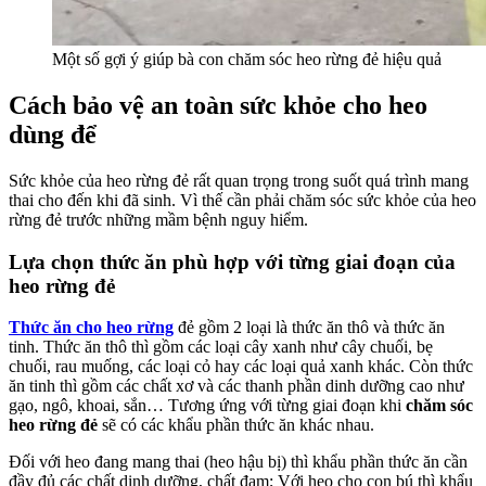
Một số gợi ý giúp bà con chăm sóc heo rừng đẻ hiệu quả
Cách bảo vệ an toàn sức khỏe cho heo
dùng để
Sức khỏe của heo rừng đẻ rất quan trọng trong suốt quá trình mang
thai cho đến khi đã sinh. Vì thế cần phải chăm sóc sức khỏe của heo
rừng đẻ trước những mầm bệnh nguy hiểm.
Lựa chọn thức ăn phù hợp với từng giai đoạn của
heo rừng đẻ
Thức ăn cho heo rừng
đẻ gồm 2 loại là thức ăn thô và thức ăn
tinh. Thức ăn thô thì gồm các loại cây xanh như cây chuối, bẹ
chuối, rau muống, các loại cỏ hay các loại quả xanh khác. Còn thức
ăn tinh thì gồm các chất xơ và các thanh phần dinh dưỡng cao như
gạo, ngô, khoai, sắn… Tương ứng với từng giai đoạn khi
chăm sóc
heo rừng đẻ
sẽ có các khẩu phần thức ăn khác nhau.
Đối với heo đang mang thai (heo hậu bị) thì khẩu phần thức ăn cần
đầy đủ các chất dinh dưỡng, chất đạm; Với heo cho con bú thì khẩu