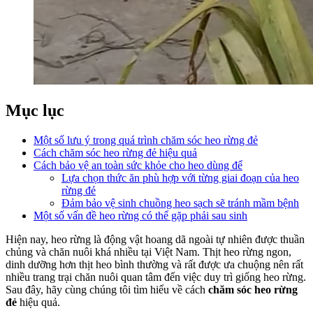
Mục lục
Một số lưu ý trong quá trình chăm sóc heo rừng đẻ
Cách chăm sóc heo rừng đẻ hiệu quả
Cách bảo vệ an toàn sức khỏe cho heo dùng để
Lựa chọn thức ăn phù hợp với từng giai đoạn của heo
rừng đẻ
Đảm bảo vệ sinh chuồng heo sạch sẽ tránh mầm bệnh
Một số vấn đề heo rừng có thể gặp phải sau sinh
Hiện nay, heo rừng là động vật hoang dã ngoài tự nhiên được thuần
chủng và chăn nuôi khá nhiều tại Việt Nam. Thịt heo rừng ngon,
dinh dưỡng hơn thịt heo bình thường và rất được ưa chuộng nên rất
nhiều trang trại chăn nuôi quan tâm đến việc duy trì giống heo rừng.
Sau đây, hãy cùng chúng tôi tìm hiểu về cách
chăm sóc heo rừng
đẻ
hiệu quả.