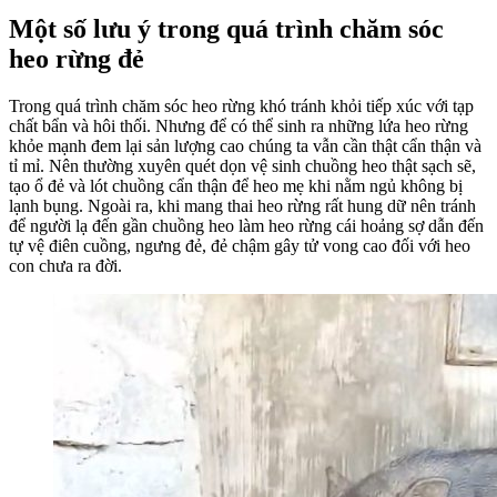
Một số lưu ý trong quá trình chăm sóc
heo rừng đẻ
Trong quá trình chăm sóc heo rừng khó tránh khỏi tiếp xúc với tạp
chất bẩn và hôi thối. Nhưng để có thể sinh ra những lứa heo rừng
khỏe mạnh đem lại sản lượng cao chúng ta vẫn cần thật cẩn thận và
tỉ mỉ. Nên thường xuyên quét dọn vệ sinh chuồng heo thật sạch sẽ,
tạo ổ đẻ và lót chuồng cẩn thận để heo mẹ khi nằm ngủ không bị
lạnh bụng. Ngoài ra, khi mang thai heo rừng rất hung dữ nên tránh
để người lạ đến gần chuồng heo làm heo rừng cái hoảng sợ dẫn đến
tự vệ điên cuồng, ngưng đẻ, đẻ chậm gây tử vong cao đối với heo
con chưa ra đời.