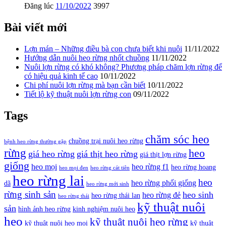
Đăng lúc
11/10/2022
3997
Bài viết mới
Lợn mán – Những điều bà con chưa biết khi nuôi
11/11/2022
Hướng dẫn nuôi heo rừng nhốt chuồng
11/11/2022
Nuôi lợn rừng có khó không? Phương pháp chăm lợn rừng để
có hiệu quả kinh tế cao
10/11/2022
Chi phí nuôi lợn rừng mà bạn cần biết
10/11/2022
Tiết lộ kỹ thuật nuôi lợn rừng con
09/11/2022
Tags
chăm sóc heo
chuồng trại nuôi heo rừng
bệnh heo rừng thường gặp
rừng
heo
giá heo rừng
giá thịt heo rừng
giá thịt lợn rừng
giống
heo mọi
heo rừng f1
heo rừng hoang
heo mọi đen
heo rừng cát tiên
heo rừng lai
heo
heo rừng phối giống
dã
heo rừng mới sinh
rừng sinh sản
heo sinh
heo rừng đẻ
heo rừng thái lan
heo rừng thái
kỹ thuật nuôi
sản
hình ảnh heo rừng
kinh nghiệm nuôi heo
heo
kỹ thuật nuôi heo rừng
kỹ thuật nuôi heo mọi
kỹ thuật