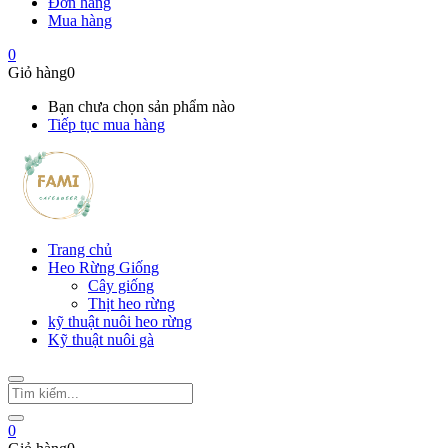
Đơn hàng
Mua hàng
0
Giỏ hàng
0
Bạn chưa chọn sản phẩm nào
Tiếp tục mua hàng
Trang chủ
Heo Rừng Giống
Cây giống
Thịt heo rừng
kỹ thuật nuôi heo rừng
Kỹ thuật nuôi gà
0