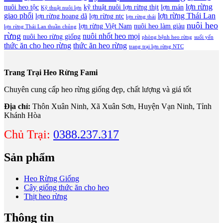
lợn rừng
nuôi heo tộc
kỹ thuật nuôi lợn rừng thịt
lợn mán
Kỹ thuật nuôi lợn
giao phối
lợn rừng Thái Lan
lợn rừng hoang dã
lợn rừng ntc
lợn rừng thái
nuôi heo
lợn rừng Việt Nam
nuôi heo làm giàu
lợn rừng Thái Lan thuần chủng
rừng
nuôi nhốt heo mọi
nuôi heo rừng giống
phòng bệnh heo rừng
suối yến
thức ăn cho heo rừng
thức ăn heo rừng
trang trại lợn rừng NTC
Trang Trại Heo Rừng Fami
Chuyên cung cấp heo rừng giống đẹp, chất lượng và giá tốt
Địa chỉ:
Thôn Xuân Ninh, Xã Xuân Sơn, Huyện Vạn Ninh, Tỉnh
Khánh Hòa
Chủ Trại:
0388.237.317
Sản phẩm
Heo Rừng Giống
Cây giống thức ăn cho heo
Thịt heo rừng
Thông tin