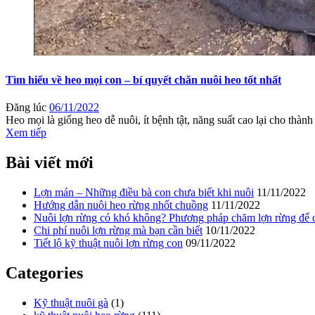
Tìm hiểu về heo mọi con – bí quyết chăn nuôi heo tốt nhất
Đăng lúc
06/11/2022
Heo mọi là giống heo dễ nuôi, ít bệnh tật, năng suất cao lại cho thành
Xem tiếp
Bài viết mới
Lợn mán – Những điều bà con chưa biết khi nuôi
11/11/2022
Hướng dẫn nuôi heo rừng nhốt chuồng
11/11/2022
Nuôi lợn rừng có khó không? Phương pháp chăm lợn rừng để có
Chi phí nuôi lợn rừng mà bạn cần biết
10/11/2022
Tiết lộ kỹ thuật nuôi lợn rừng con
09/11/2022
Categories
Kỹ thuật nuôi gà
(1)