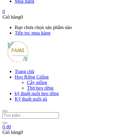
Mua hàng
0
Giỏ hàng
0
Bạn chưa chọn sản phẩm nào
Tiếp tục mua hàng
Trang chủ
Heo Rừng Giống
Cây giống
Thịt heo rừng
kỹ thuật nuôi heo rừng
Kỹ thuật nuôi gà
0
₫
0
Giỏ hàng
0