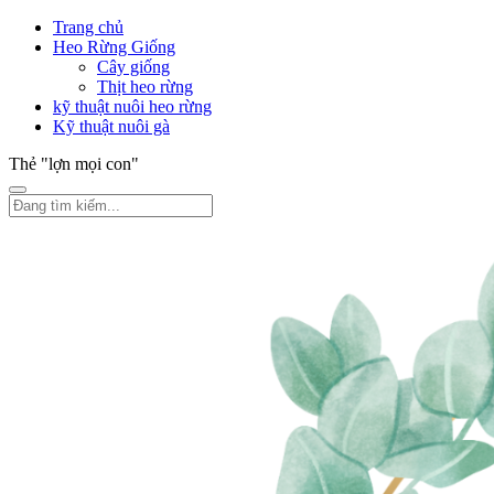
Trang chủ
Heo Rừng Giống
Cây giống
Thịt heo rừng
kỹ thuật nuôi heo rừng
Kỹ thuật nuôi gà
Thẻ "lợn mọi con"