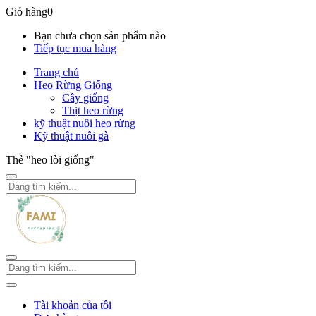
Giỏ hàng
0
Bạn chưa chọn sản phẩm nào
Tiếp tục mua hàng
Trang chủ
Heo Rừng Giống
Cây giống
Thịt heo rừng
kỹ thuật nuôi heo rừng
Kỹ thuật nuôi gà
Thẻ "heo lòi giống"
Tài khoản của tôi