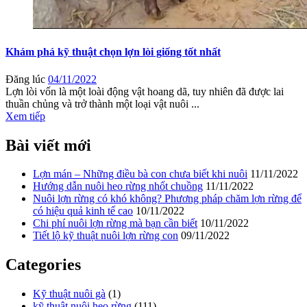
Khám phá kỹ thuật chọn lợn lòi giống tốt nhất
Đăng lúc
04/11/2022
Lợn lòi vốn là một loài động vật hoang dã, tuy nhiên đã được lai
thuần chủng và trở thành một loại vật nuôi ...
Xem tiếp
Bài viết mới
Lợn mán – Những điều bà con chưa biết khi nuôi
11/11/2022
Hướng dẫn nuôi heo rừng nhốt chuồng
11/11/2022
Nuôi lợn rừng có khó không? Phương pháp chăm lợn rừng để
có hiệu quả kinh tế cao
10/11/2022
Chi phí nuôi lợn rừng mà bạn cần biết
10/11/2022
Tiết lộ kỹ thuật nuôi lợn rừng con
09/11/2022
Categories
Kỹ thuật nuôi gà
(1)
kỹ thuật nuôi heo rừng
(111)