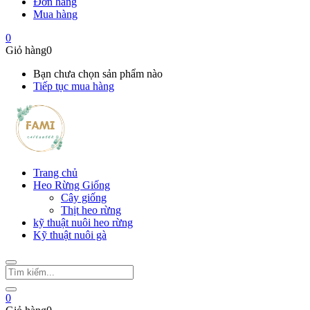
Đơn hàng
Mua hàng
0
Giỏ hàng
0
Bạn chưa chọn sản phẩm nào
Tiếp tục mua hàng
Trang chủ
Heo Rừng Giống
Cây giống
Thịt heo rừng
kỹ thuật nuôi heo rừng
Kỹ thuật nuôi gà
0