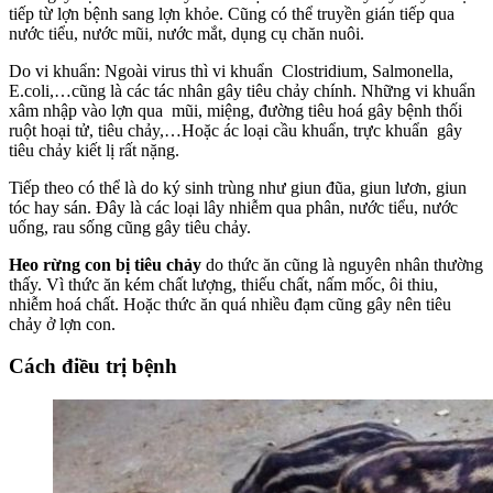
tiếp từ lợn bệnh sang lợn khỏe. Cũng có thể truyền gián tiếp qua
nước tiểu, nước mũi, nước mắt, dụng cụ chăn nuôi.
Do vi khuẩn: Ngoài virus thì vi khuẩn Clostridium, Salmonella,
E.coli,…cũng là các tác nhân gây tiêu chảy chính. Những vi khuẩn
xâm nhập vào lợn qua mũi, miệng, đường tiêu hoá gây bệnh thối
ruột hoại tử, tiêu chảy,…Hoặc ác loại cầu khuẩn, trực khuẩn gây
tiêu chảy kiết lị rất nặng.
Tiếp theo có thể là do ký sinh trùng như giun đũa, giun lươn, giun
tóc hay sán. Đây là các loại lây nhiễm qua phân, nước tiểu, nước
uống, rau sống cũng gây tiêu chảy.
Heo rừng con bị tiêu chảy
do thức ăn cũng là nguyên nhân thường
thấy. Vì thức ăn kém chất lượng, thiếu chất, nấm mốc, ôi thiu,
nhiễm hoá chất. Hoặc thức ăn quá nhiều đạm cũng gây nên tiêu
chảy ở lợn con.
Cách điều trị bệnh