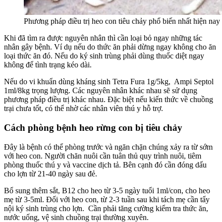
Phương pháp điều trị heo con tiêu chảy phổ biến nhất hiện nay
Khi đã tìm ra được nguyên nhân thì cần loại bỏ ngay những tác
nhân gây bệnh. Ví dụ nếu do thức ăn phải dừng ngay không cho ăn
loại thức ăn đó. Nếu do ký sinh trùng phải dùng thuốc diệt ngay
không để tình trạng kéo dài.
Nếu do vi khuẩn dùng kháng sinh Tetra Fura 1g/5kg, Ampi Septol
1ml/8kg trọng lượng. Các nguyên nhân khác nhau sẽ sử dụng
phương pháp điều trị khác nhau. Đặc biệt nếu kiến thức về chuồng
trại chưa tốt, có thể nhờ các nhân viên thú y hỗ trợ.
Cách phòng bệnh heo rừng con bị tiêu chảy
Đây là bệnh có thể phòng trước và ngăn chặn chúng xảy ra từ sớm
với heo con. Người chăn nuôi cần tuân thủ quy trình nuôi, tiêm
phòng thuốc thú y và vaccine dịch tả. Bên cạnh đó cần đóng dấu
cho lợn từ 21-40 ngày sau đẻ.
Bổ sung thêm sắt, B12 cho heo từ 3-5 ngày tuổi 1ml/con, cho heo
mẹ từ 3-5ml. Đối với heo con, từ 2-3 tuần sau khi tách mẹ cần tẩy
nội ký sinh trùng cho lợn. Cần phải tăng cường kiểm tra thức ăn,
nước uống, vệ sinh chuồng trại thường xuyên.