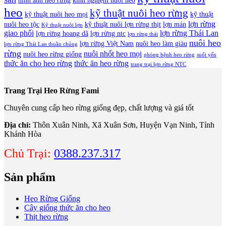
hình ảnh heo rừng
kinh nghiệm nuôi heo
heo
kỹ thuật nuôi heo rừng
kỹ thuật nuôi heo mọi
kỹ thuật
lợn rừng
nuôi heo tộc
kỹ thuật nuôi lợn rừng thịt
lợn mán
Kỹ thuật nuôi lợn
giao phối
lợn rừng Thái Lan
lợn rừng hoang dã
lợn rừng ntc
lợn rừng thái
nuôi heo
lợn rừng Việt Nam
nuôi heo làm giàu
lợn rừng Thái Lan thuần chủng
rừng
nuôi nhốt heo mọi
nuôi heo rừng giống
phòng bệnh heo rừng
suối yến
thức ăn cho heo rừng
thức ăn heo rừng
trang trại lợn rừng NTC
Trang Trại Heo Rừng Fami
Chuyên cung cấp heo rừng giống đẹp, chất lượng và giá tốt
Địa chỉ:
Thôn Xuân Ninh, Xã Xuân Sơn, Huyện Vạn Ninh, Tỉnh
Khánh Hòa
Chủ Trại:
0388.237.317
Sản phẩm
Heo Rừng Giống
Cây giống thức ăn cho heo
Thịt heo rừng