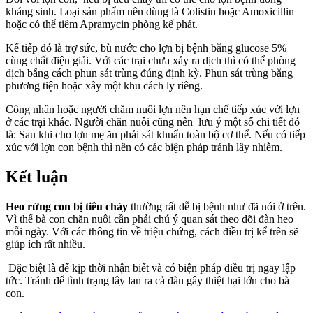
kháng sinh. Loại sản phẩm nên dùng là Colistin hoặc Amoxicillin
hoặc có thể tiêm Apramycin phòng kế phát.
Kế tiếp đó là trợ sức, bù nước cho lợn bị bệnh bằng glucose 5%
cùng chất điện giải. Với các trại chưa xảy ra dịch thì có thể phòng
dịch bằng cách phun sát trùng đúng định kỳ. Phun sát trùng bằng
phương tiện hoặc xây một khu cách ly riêng.
Công nhân hoặc người chăm nuôi lợn nên hạn chế tiếp xúc với lợn
ở các trại khác. Người chăn nuôi cũng nên lưu ý một số chi tiết đó
là: Sau khi cho lợn mẹ ăn phải sát khuẩn toàn bộ cơ thể. Nếu có tiếp
xúc với lợn con bệnh thì nên có các biện pháp tránh lây nhiễm.
Kết luận
Heo rừng con bị tiêu chảy
thường rất dễ bị bệnh như đã nói ở trên.
Vì thế bà con chăn nuôi cần phải chú ý quan sát theo dõi đàn heo
mỗi ngày. Với các thông tin về triệu chứng, cách điều trị kể trên sẽ
giúp ích rất nhiều.
Đặc biệt là để kịp thời nhận biết và có biện pháp điều trị ngay lập
tức. Tránh để tình trạng lây lan ra cả đàn gây thiệt hại lớn cho bà
con.