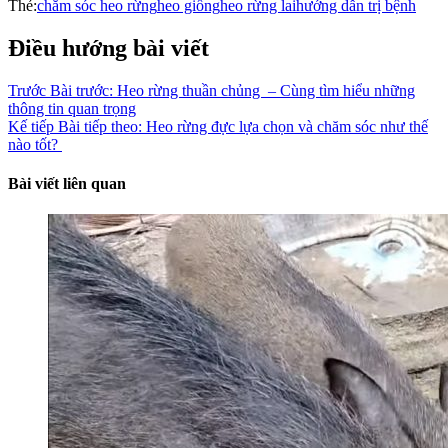
Thẻ:
chăm sóc heo rừng
heo giống
heo rừng lai
hướng dẫn trị bệnh
Điều hướng bài viết
Trước
Bài trước:
Heo rừng thuần chủng – Cùng tìm hiểu những
thông tin quan trọng
Kế tiếp
Bài tiếp theo:
Heo rừng đực lựa chọn và chăm sóc như thế
nào tốt?
Bài viết liên quan