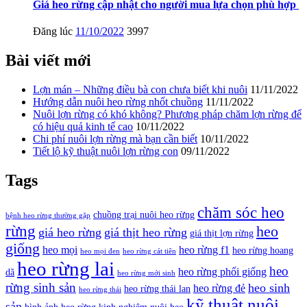
Giá heo rừng cập nhật cho người mua lựa chọn phù hợp
Đăng lúc
11/10/2022
3997
Bài viết mới
Lợn mán – Những điều bà con chưa biết khi nuôi
11/11/2022
Hướng dẫn nuôi heo rừng nhốt chuồng
11/11/2022
Nuôi lợn rừng có khó không? Phương pháp chăm lợn rừng để
có hiệu quả kinh tế cao
10/11/2022
Chi phí nuôi lợn rừng mà bạn cần biết
10/11/2022
Tiết lộ kỹ thuật nuôi lợn rừng con
09/11/2022
Tags
chăm sóc heo
chuồng trại nuôi heo rừng
bệnh heo rừng thường gặp
rừng
heo
giá heo rừng
giá thịt heo rừng
giá thịt lợn rừng
giống
heo mọi
heo rừng f1
heo rừng hoang
heo mọi đen
heo rừng cát tiên
heo rừng lai
heo
heo rừng phối giống
dã
heo rừng mới sinh
rừng sinh sản
heo sinh
heo rừng đẻ
heo rừng thái lan
heo rừng thái
kỹ thuật nuôi
sản