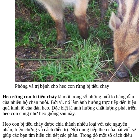
Phòng và trị bệnh cho heo con rừng bị tiêu chảy
Heo rừng con bị tiêu chảy
là một trong số những mối lo hàng đầu
của nhiều hộ chăn nuôi. Bởi vì, nó làm ảnh hưởng trực tiếp đến hiệu
quả kinh tế của đàn heo. Đặc biệt là ảnh hưởng chất lượng phát triển
heo con cũng như heo giống sau này.
Heo con bị tiêu chảy được chia thành nhiều loạі với các nguyên
nhân, triệu chứng và cách điều trị. Nội dung tiếp theo của bài viết sẽ
giúp các bạn tìm hiểu chi tiết các phần. Trong đó một số cách điều